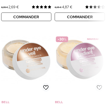
2,69 €
4,87 €
8,95 €
6,95 €
COMMANDER
COMMANDER
-30
%
BELL
BELL