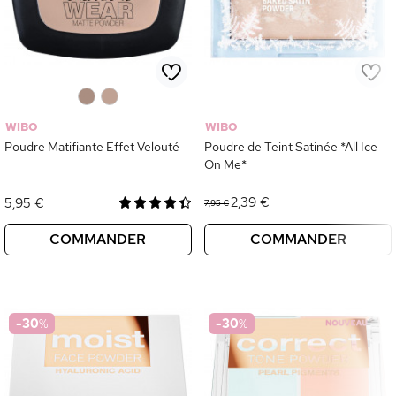
0
0
WIBO
WIBO
Poudre Matifiante Effet Velouté
Poudre de Teint Satinée *All Ice
On Me*
2,39 €
5,95 €
7,95 €
COMMANDER
COMMANDER
-30
%
-30
%