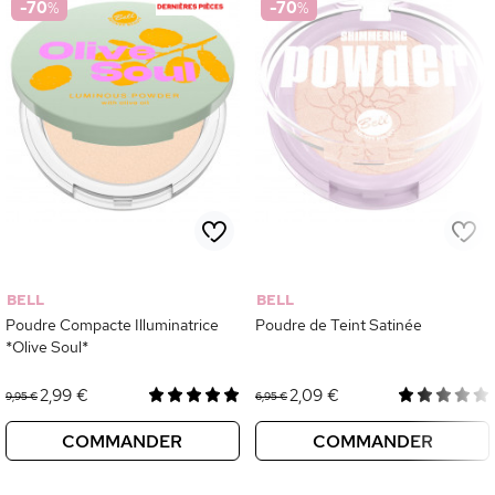
-70
%
-70
%
BELL
BELL
Poudre Compacte Illuminatrice
Poudre de Teint Satinée
*Olive Soul*
2,99 €
2,09 €
9,95 €
6,95 €
COMMANDER
COMMANDER