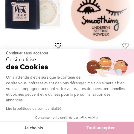
Continuer sans accepter
Ce site utilise
WIBO
LOVELY
des Cookies
Poudre Perfectrice Photo Ready
Poudre Lissante Contour des
Yeux
On a attendu d'être sûrs que le contenu de
ce site vous intéresse avant de vous déranger, mais on aimerait bien
vous accompagner pendant votre visite... Les données personnelles
10,50 €
5,95 €
et cookies peuvent être utilisés pour la personnalisation des
annonces.
COMMANDER
COMMANDER
Lire la politique de confidentialité
Consentements certifiés par
Je choisis
Tout accepter
-70
%
-70
%