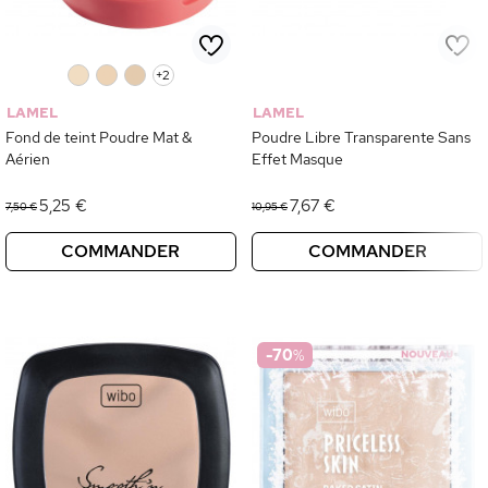
0
0
0
+2
LAMEL
LAMEL
Fond de teint Poudre Mat &
Poudre Libre Transparente Sans
Aérien
Effet Masque
5,25 €
7,67 €
7,50 €
10,95 €
COMMANDER
COMMANDER
-70
%