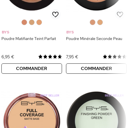
0
0
0
0
0
BYS
BYS
Poudre Matifiante Teint Parfait
Poudre Minérale Seconde Peau
6,95 €
7,95 €
COMMANDER
COMMANDER