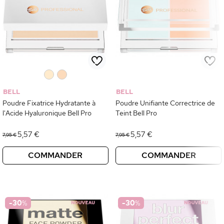
0
0
BELL
BELL
Poudre Fixatrice Hydratante à
Poudre Unifiante Correctrice de
l'Acide Hyaluronique Bell Pro
Teint Bell Pro
5,57 €
5,57 €
7,95 €
7,95 €
COMMANDER
COMMANDER
-30
%
-30
%