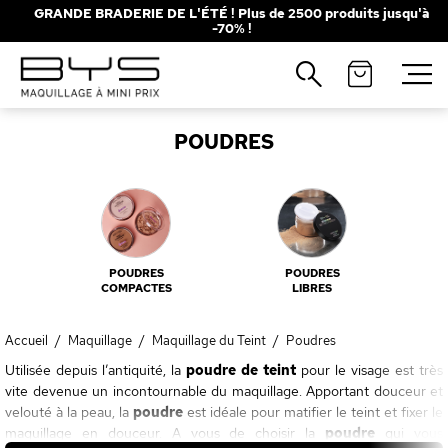
GRANDE BRADERIE DE L'ÉTÉ ! Plus de 2500 produits jusqu'à
-70% !
Fermer
Recherches populaires
POUDRES
Mascara
Palette
Solaire
Brumes
Blush
Rouge à Lèvres
POUDRES
POUDRES
COMPACTES
LIBRES
Accueil
/
Maquillage
/
Maquillage du Teint
/
Poudres
Utilisée depuis l’antiquité, la
poudre de teint
pour le visage est très
vite devenue un incontournable du maquillage. Apportant douceur et
velouté à la peau, la
poudre
est idéale pour matifier le teint et fixer le
maquillage en douceur. A vous de choisir la
poudre
qui vous