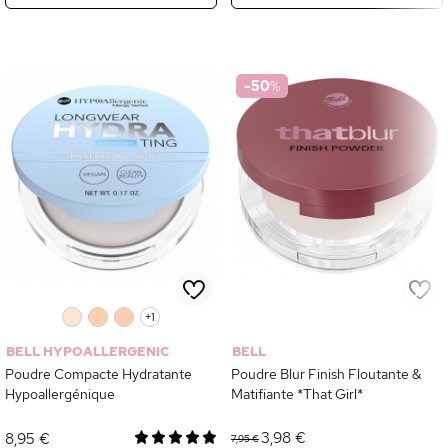
-50
%
0
0
0
+1
BELL HYPOALLERGENIC
BELL
Poudre Compacte Hydratante
Poudre Blur Finish Floutante &
Hypoallergénique
Matifiante *That Girl*
3,98 €
8,95 €
7,95 €