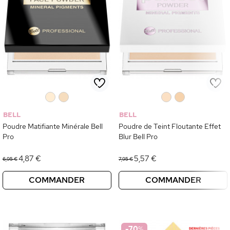
0
0
0
0
BELL
BELL
Poudre Matifiante Minérale Bell
Poudre de Teint Floutante Effet
Pro
Blur Bell Pro
4,87 €
5,57 €
6,95 €
7,95 €
COMMANDER
COMMANDER
-70
%