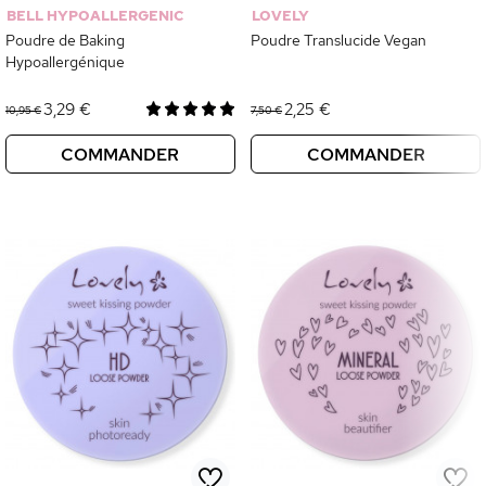
BELL HYPOALLERGENIC
LOVELY
Poudre de Baking
Poudre Translucide Vegan
Hypoallergénique
3,29 €
2,25 €
10,95 €
7,50 €
COMMANDER
COMMANDER