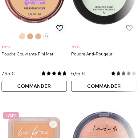
0
0
0
+1
BYS
BYS
Poudre Couvrante Fini Mat
Poudre Anti-Rougeur
7,95 €
6,95 €
COMMANDER
COMMANDER
-70
%