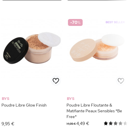
-70
%
BYS
BYS
Poudre Libre Glow Finish
Poudre Libre Floutante &
Matifiante Peaux Sensibles *Be
Free*
4,49 €
9,95 €
14,95 €