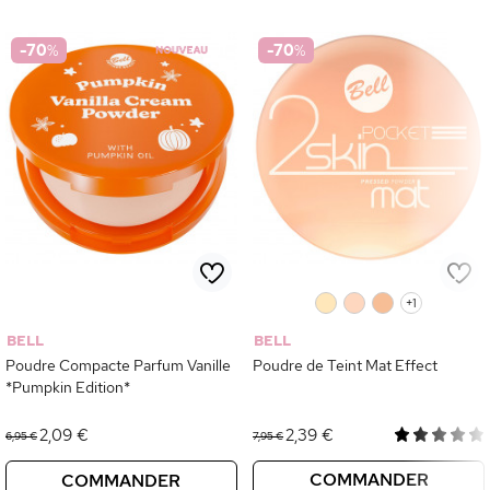
-70
%
-70
%
0
0
0
+1
BELL
BELL
Poudre Compacte Parfum Vanille
Poudre de Teint Mat Effect
*Pumpkin Edition*
2,09 €
2,39 €
6,95 €
7,95 €
COMMANDER
COMMANDER