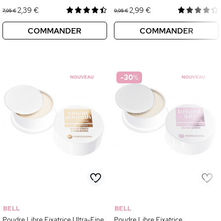
2,39 €
2,99 €
7,95 €
9,95 €
COMMANDER
COMMANDER
-30
%
BELL
BELL
Poudre Libre Fixatrice Ultra-Fine
Poudre Libre Fixatrice