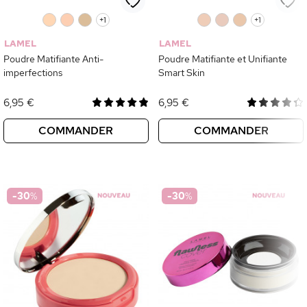
0
0
0
+1
0
0
0
+1
LAMEL
LAMEL
Poudre Matifiante Anti-
Poudre Matifiante et Unifiante
imperfections
Smart Skin
6,95 €
6,95 €
COMMANDER
COMMANDER
-30
%
-30
%