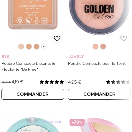
0
0
0
+1
0
0
BYS
LOVELY
Poudre Compacte Lissante &
Poudre Compacte pour le Teint
Floutante *Be Free*
4,19 €
4,95 €
13,95 €
COMMANDER
COMMANDER
-70
%