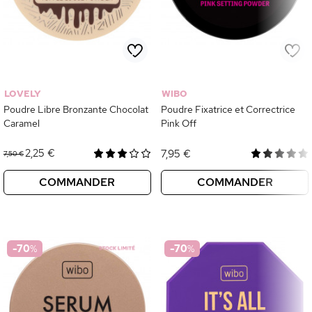
LOVELY
WIBO
Poudre Libre Bronzante Chocolat
Poudre Fixatrice et Correctrice
Caramel
Pink Off
2,25 €
7,95 €
7,50 €
COMMANDER
COMMANDER
-70
%
-70
%