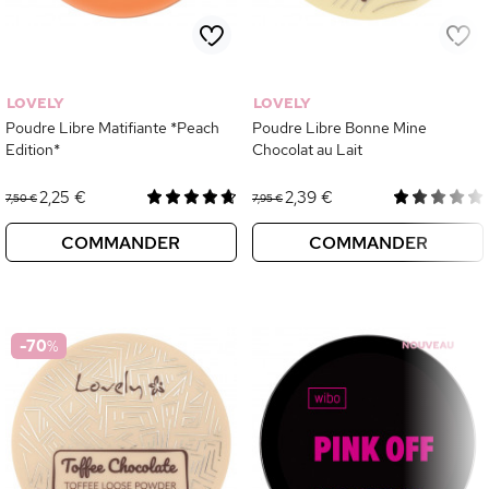
LOVELY
LOVELY
Poudre Libre Matifiante *Peach
Poudre Libre Bonne Mine
Edition*
Chocolat au Lait
2,25 €
2,39 €
7,50 €
7,95 €
COMMANDER
COMMANDER
-70
%