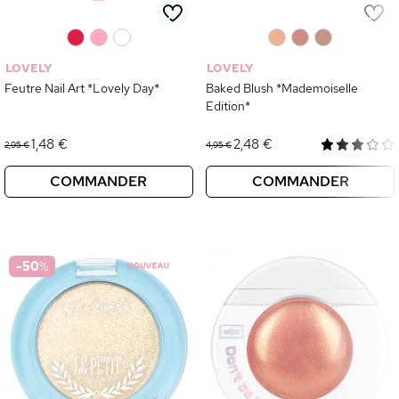
0
0
0
0
0
0
LOVELY
LOVELY
Feutre Nail Art *Lovely Day*
Baked Blush *Mademoiselle
Edition*
1,48 €
2,48 €
2,95 €
4,95 €
COMMANDER
COMMANDER
-50
%