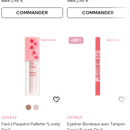
3,48 €
2,48 €
6,95 €
4,95 €
COMMANDER
COMMANDER
-50
%
0
0
LOVELY
LOVELY
Fard à Paupière Paillette *Lovely
Eyeliner Bordeaux avec Tampon
Day*
Coeur *Lovely Day*