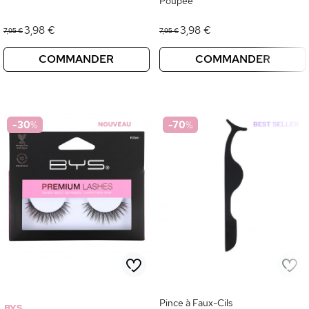
Poupée
3,98 €
3,98 €
7,95 €
7,95 €
COMMANDER
COMMANDER
-30
%
-70
%
Pince à Faux-Cils
BYS