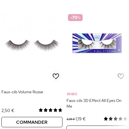
-70
%
Faux-cils Volume Russe
WIBO
Faux-cils 3D Effect All Eyes On
Me
2,50 €
1,19 €
3,95 €
COMMANDER