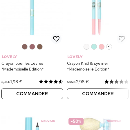
0
0
0
0
0
0
+1
LOVELY
LOVELY
Crayon pour les Lèvres
Crayon Khôl & Eyeliner
*Mademoiselle Edition*
*Mademoiselle Edition*
1,98 €
2,98 €
3,95 €
5,95 €
COMMANDER
COMMANDER
-50
%