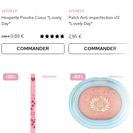
LOVELY
LOVELY
Houpette Poudre Coeur *Lovely
Patch Anti-imperfection x12
Day*
*Lovely Day*
0,89 €
2,95 €
2,95 €
COMMANDER
COMMANDER
-50
%
-50
%