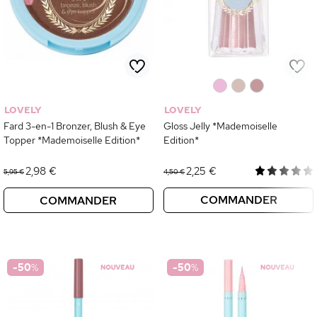
0
0
0
LOVELY
LOVELY
Fard 3-en-1 Bronzer, Blush & Eye
Gloss Jelly *Mademoiselle
Topper *Mademoiselle Edition*
Edition*
2,98 €
2,25 €
5,95 €
4,50 €
COMMANDER
COMMANDER
-50
%
-50
%