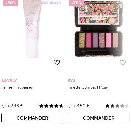
-50
%
-70
%
LOVELY
BYS
Primer Paupières
Palette Compact Posy
2,48 €
3,59 €
4,95 €
11,95 €
COMMANDER
COMMANDER