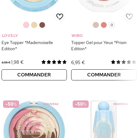
0
0
0
0
0
0
LOVELY
WIBO
Eye Topper *Mademoiselle
Topper Gel pour Yeux *Prism
Edition*
Edition*
1,98 €
6,95 €
3,95 €
COMMANDER
COMMANDER
-50
%
-50
%