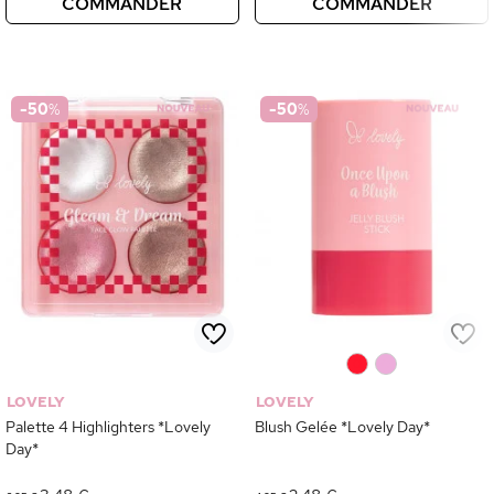
COMMANDER
COMMANDER
-50
%
-50
%
0
0
LOVELY
LOVELY
Palette 4 Highlighters *Lovely
Blush Gelée *Lovely Day*
Day*