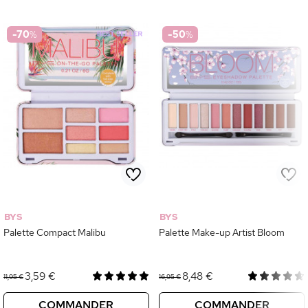
-70
%
-50
%
BYS
BYS
Palette Compact Malibu
Palette Make-up Artist Bloom
3,59 €
8,48 €
11,95 €
16,95 €
COMMANDER
COMMANDER