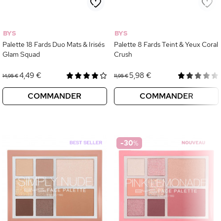
BYS
BYS
Palette 18 Fards Duo Mats & Irisés
Palette 8 Fards Teint & Yeux Coral
Glam Squad
Crush
4,49 €
5,98 €
14,95 €
11,95 €
COMMANDER
COMMANDER
-30
%