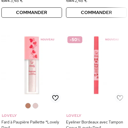
3,48 €
2,48 €
6,95 €
4,95 €
COMMANDER
COMMANDER
-50
%
0
0
LOVELY
LOVELY
Fard à Paupière Paillette *Lovely
Eyeliner Bordeaux avec Tampon
Day*
Coeur *Lovely Day*