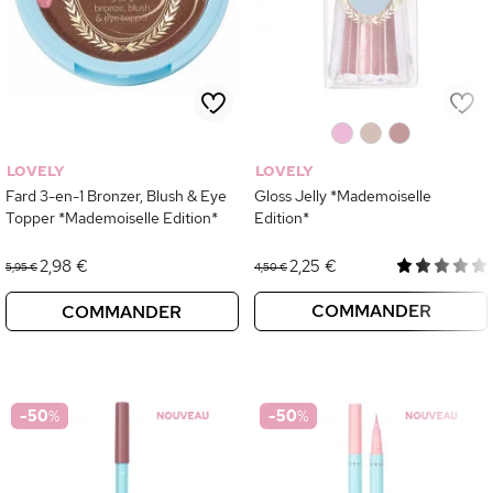
0
0
0
LOVELY
LOVELY
Fard 3-en-1 Bronzer, Blush & Eye
Gloss Jelly *Mademoiselle
Topper *Mademoiselle Edition*
Edition*
2,98 €
2,25 €
5,95 €
4,50 €
COMMANDER
COMMANDER
-50
%
-50
%