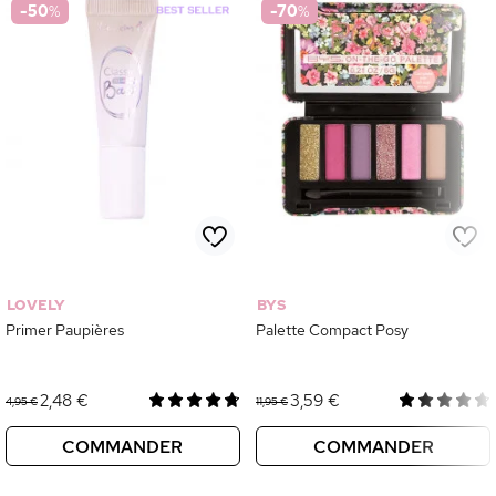
-50
%
-70
%
LOVELY
BYS
Primer Paupières
Palette Compact Posy
2,48 €
3,59 €
4,95 €
11,95 €
COMMANDER
COMMANDER