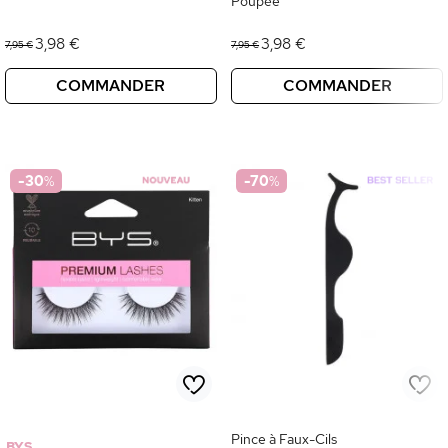
Poupée
3,98 €
3,98 €
7,95 €
7,95 €
COMMANDER
COMMANDER
-30
%
-70
%
Pince à Faux-Cils
BYS