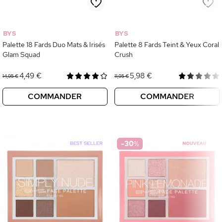
BYS
BYS
Palette 18 Fards Duo Mats & Irisés
Palette 8 Fards Teint & Yeux Coral
Glam Squad
Crush
4,49 €
5,98 €
14,95 €
11,95 €
COMMANDER
COMMANDER
-30
%