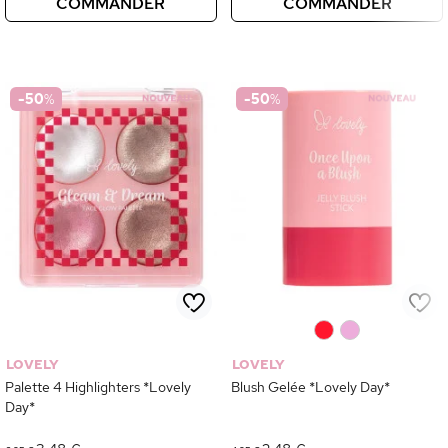
COMMANDER
COMMANDER
-50
%
-50
%
0
0
LOVELY
LOVELY
Palette 4 Highlighters *Lovely
Blush Gelée *Lovely Day*
Day*