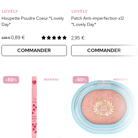
LOVELY
LOVELY
Houpette Poudre Coeur *Lovely
Patch Anti-imperfection x12
Day*
*Lovely Day*
0,89 €
2,95 €
2,95 €
COMMANDER
COMMANDER
-50
%
-50
%