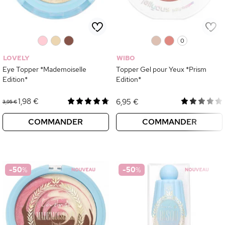
0
0
0
0
0
0
LOVELY
WIBO
Eye Topper *Mademoiselle
Topper Gel pour Yeux *Prism
Edition*
Edition*
1,98 €
6,95 €
3,95 €
COMMANDER
COMMANDER
-50
%
-50
%