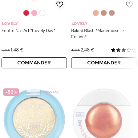
0
0
0
0
0
0
LOVELY
LOVELY
Feutre Nail Art *Lovely Day*
Baked Blush *Mademoiselle
Edition*
1,48 €
2,48 €
2,95 €
4,95 €
COMMANDER
COMMANDER
-50
%