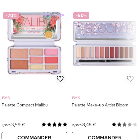
-70
%
-50
%
BYS
BYS
Palette Compact Malibu
Palette Make-up Artist Bloom
3,59 €
8,48 €
11,95 €
16,95 €
COMMANDER
COMMANDER