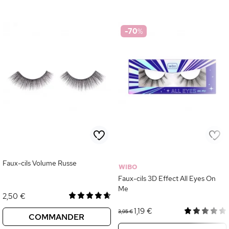
-70
%
Faux-cils Volume Russe
WIBO
Faux-cils 3D Effect All Eyes On
Me
2,50 €
1,19 €
3,95 €
COMMANDER