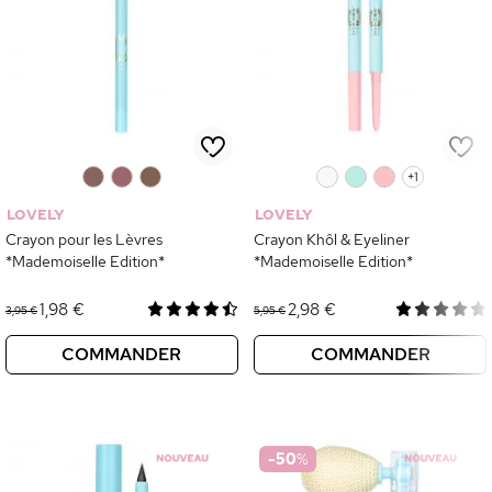
0
0
0
0
0
0
+1
LOVELY
LOVELY
Crayon pour les Lèvres
Crayon Khôl & Eyeliner
*Mademoiselle Edition*
*Mademoiselle Edition*
1,98 €
2,98 €
3,95 €
5,95 €
COMMANDER
COMMANDER
-50
%