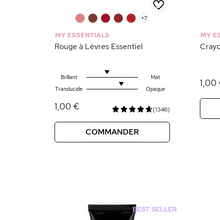
0
0
0
0
0
+7
MY ESSENTIALS
MY E
Rouge à Lèvres Essentiel
Crayo
Brillant
Mat
1,00
Translucide
Opaque
1,00 €
(1346)
COMMANDER