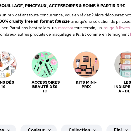
UILLAGE, PINCEAUX, ACCESSOIRES & SOINS À PARTIR D'1€
 un prix défiant toute concurrence, vous en rêviez ? Alors découvrez not
00% cruelty free en format
full size
ainsi qu'une sélection de pinceau
uiner. Parmi nos best sellers, un
mascara
tout terrain, un
rouge à lèvres
e nombreux autres produits de maquillage à 1€. Et comme en témoignent
NS DÈS
ACCESSOIRES
KITS MINI-
LE
1€
BEAUTÉ DÈS
PRIX
INDISP
1€
À - DE
es
Couleur
Collection
Fini