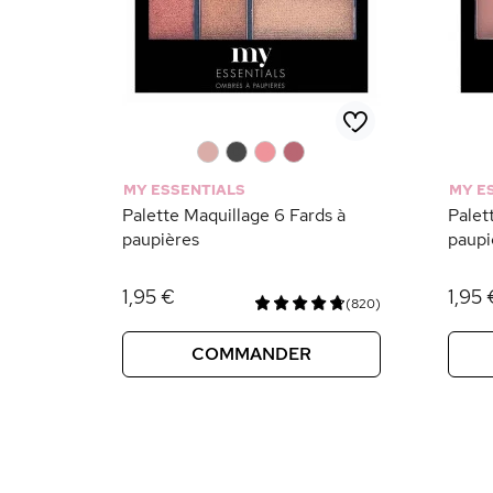
0
0
0
0
MY ESSENTIALS
MY E
Palette Maquillage 6 Fards à
Palet
paupières
paupi
1,95 €
1,95 
(820)
COMMANDER