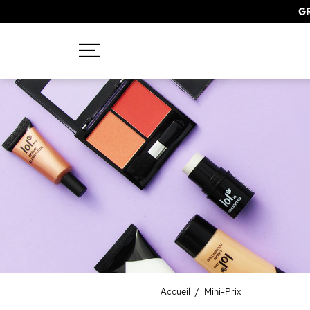
GR
Recherches populaires
Mascara
Palette
Solaire
Brumes
Blush
Rouge à Lèvres
Accueil
/
Mini-Prix