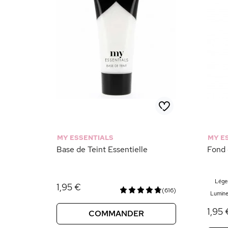
MY ESSENTIALS
MY E
Base de Teint Essentielle
Fond 
Lége
1,95 €
(616)
Lumine
1,95 
COMMANDER