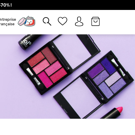
70% !
Fermer
ntreprise
rançaise