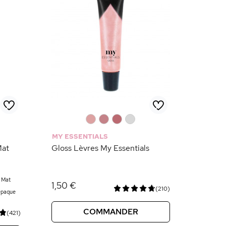
0
0
0
0
MY ESSENTIALS
Mat
Gloss Lèvres My Essentials
Mat
1,50 €
(210)
paque
COMMANDER
(421)