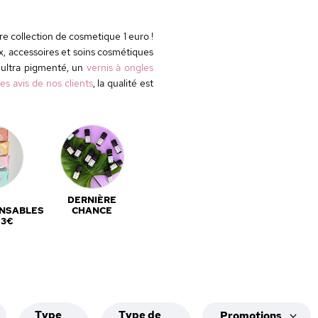
re collection de cosmetique 1 euro !
x, accessoires et soins cosmétiques
ultra pigmenté, un
vernis à ongles
les avis de nos clients
, la qualité est
S
DERNIÈRE
ENSABLES
CHANCE
 3€
Type
Type de
Promotions