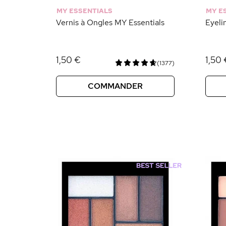
MY ESSENTIALS
MY E
Vernis à Ongles MY Essentials
Eyeli
1,50 €
1,50 
(1377)
COMMANDER