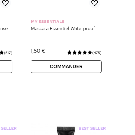
MY ESSENTIALS
ense
Mascara Essentiel Waterproof
1,50 €
(517)
(475)
COMMANDER