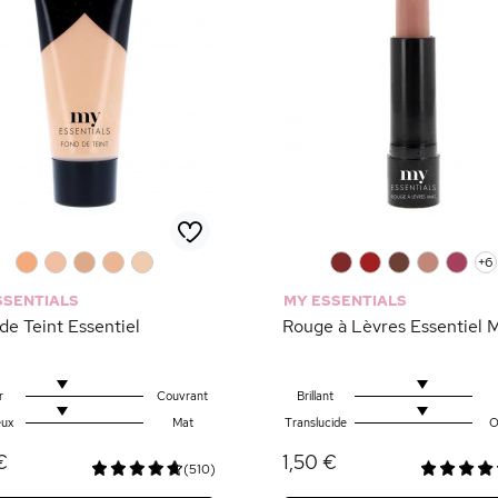
0
0
0
0
0
0
0
0
0
0
+6
SSENTIALS
MY ESSENTIALS
de Teint Essentiel
Rouge à Lèvres Essentiel 
r
Couvrant
Brillant
ux
Mat
Translucide
O
€
1,50 €
(510)