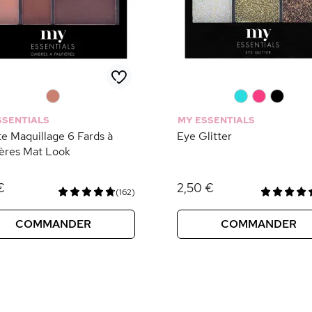
0
0
0
0
SSENTIALS
MY ESSENTIALS
te Maquillage 6 Fards à
Eye Glitter
ères Mat Look
€
2,50 €
(162)
COMMANDER
COMMANDER