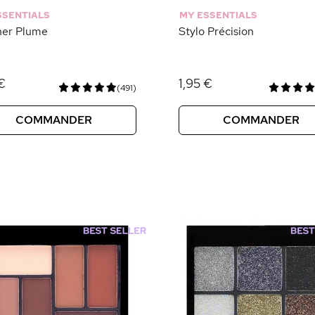
SSENTIALS
MY ESSENTIALS
ner Plume
Stylo Précision
€
1,95 €
(491)
COMMANDER
COMMANDER