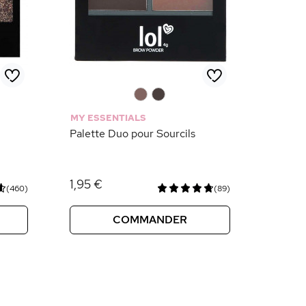
0
0
MY ESSENTIALS
Palette Duo pour Sourcils
1,95 €
(460)
(89)
COMMANDER