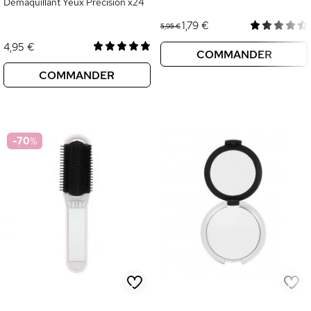
Démaquillant Yeux Précision x24
1,79 €
5,95 €
4,95 €
COMMANDER
COMMANDER
-70
%