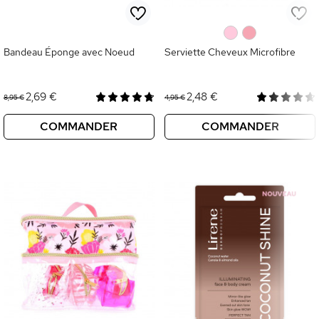
0
0
Bandeau Éponge avec Noeud
Serviette Cheveux Microfibre
2,69 €
2,48 €
8,95 €
4,95 €
COMMANDER
COMMANDER