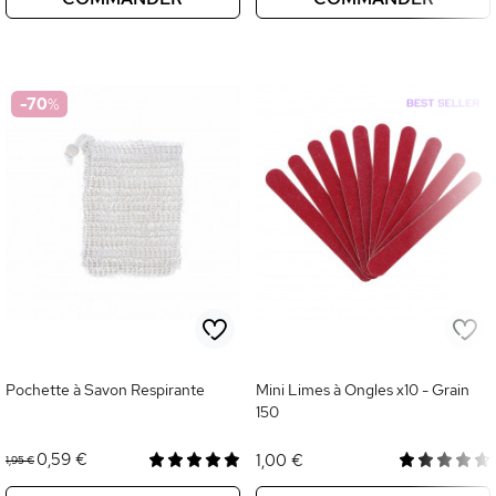
-70
%
Pochette à Savon Respirante
Mini Limes à Ongles x10 - Grain
150
0,59 €
1,00 €
1,95 €