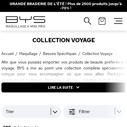
GRANDE BRADERIE DE L'ÉTÉ ! Plus de 2500 produits jusqu'à
-70% !
Fermer
Recherches populaires
COLLECTION VOYAGE
Mascara
Palette
Solaire
Brumes
Accueil
/
Maquillage
/
Besoins Spécifiques
/
Collection Voyage
Afin que vous puissiez emporter vos produits de beauté préférés en
Blush
Rouge à Lèvres
voyage, BYS a mis au point une collection complète spécialement
conçue pour vous accompagner où que vous alliez. Packaging
compacts et pratiques, formules 2-en-1 ou palettes multi-fonctions,
voyagez malin avec cette sélection de maquillage, d'accessoires et de
LIRE LA SUITE
soin qui se glisseront en un clin d'oeil dans votre valise !
Trier
Filtrer