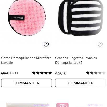
Coton Démaquillant en Microfibre
Grandes Lingettes Lavables
Lavable
Démaquillantes x2
0,89 €
4,50 €
2,95 €
COMMANDER
COMMANDER
-70
%