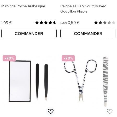
Miroir de Poche Arabesque
Peigne à Cils & Sourcils avec
Goupillon Pliable
0,59 €
1,95 €
1,95 €
COMMANDER
COMMANDER
-70
%
-70
%