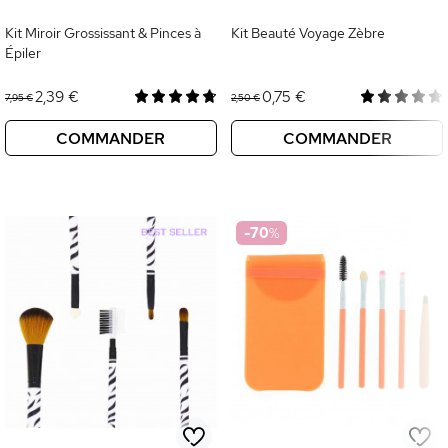
Kit Miroir Grossissant & Pinces à
Kit Beauté Voyage Zèbre
Épiler
2,39 €
0,75 €
7,95 €
2,50 €
COMMANDER
COMMANDER
-70
%