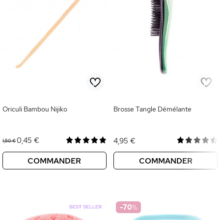
Oriculi Bambou Nijiko
Brosse Tangle Démélante
0,45 €
4,95 €
1,50 €
COMMANDER
COMMANDER
-70
%