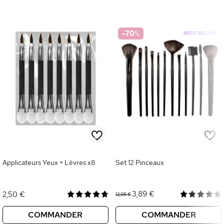
-70
%
Applicateurs Yeux + Lèvres x8
Set 12 Pinceaux
3,89 €
2,50 €
12,95 €
COMMANDER
COMMANDER