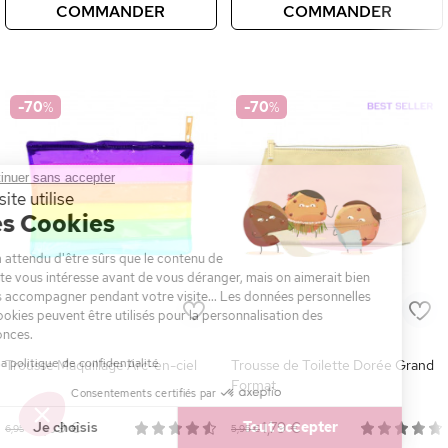
COMMANDER
COMMANDER
-70
%
-70
%
Continuer sans accepter
Ce site utilise
des Cookies
On a attendu d'être sûrs que le contenu de
ce site vous intéresse avant de vous déranger, mais on aimerait bien
vous accompagner pendant votre visite... Les données personnelles
et cookies peuvent être utilisés pour la personnalisation des
annonces.
Lire la politique de confidentialité
Trousse Maquillage Arc-en-ciel
Trousse de Toilette Dorée Grand
Format
Consentements certifiés par
Je choisis
Tout accepter
2,09 €
1,79 €
6,95 €
5,95 €