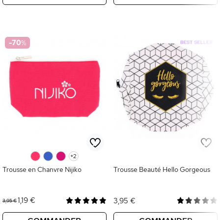
-70
%
0
0
0
+2
Trousse en Chanvre Nijiko
Trousse Beauté Hello Gorgeous
1,19 €
3,95 €
3,95 €